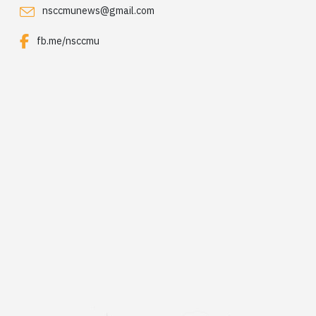
nsccmunews@gmail.com
fb.me/nsccmu