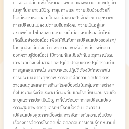
การปรับเปลี่ยนเพื่อให้เกิดการพัฒนาของพยาบาลเวชปฏิบัติ
ในยุคที่ประชาชนมีปัญหาสุขภาพและความเจ็บป่วยด้วยที่
โรคที่หลากหลายอันเป็นผลเนื่องจากปัจจัยกำหนดสุขภาพมี
การเปลี่ยบนแปลงไปตามบริบทสังคม ความเป็นอยู่และ
สภาพเงื่อนไขในชุมชน นอกจากนั้นมีการเกิดโรคอุบัติใหม่
เกิดขึ้นอย่างต่อเนื่อง เพื่อให้ทันกับการเปลี่ยนแปลงของโรค/
โลกยุคปัจจุบันดังกล่าว พยาบาลวิชาชีพต้องมีการพัฒนา
องค์ความรู้ต่อเนื่องให้มีความทันสมัยเข้ากับเหตุการณ์โดย
เฉพาะอย่างยิ่งในสาขาเวชปฏิบัติ ปัจจุบันการปฏิบัติงานด้าน
การดูแลสุขภาพนั้น พยาบาลเวชปฏิบัติต้องมีศักยภาพใน
การประเมินภาวะสุขภาพ การวินิจฉัยความผิดปกติ การ
วางแผนดูแลและการรักษาโรคเบื้องต้นในกลุ่มอาการต่าง ๆ
ทั้งในระยะเร่งด่วนระยะเฉียบพลัน และโรคที่พบบ่อย รวมถึง
ระบุแนวการประเมินปัญหาที่ซับซ้อนจากการเปลี่ยนแปลง
ภาวะสุขภาพ การดูแลรักษาโรคเบื้องต้น และความ
เปลี่ยนแปลงสุขภาพเบื้องต้น การจัดการกับความเจ็บป่วย
เรื้อรังการจัดการโรคติดเชื้อ ตลอดจนการเรียนรู้กฎหมายที่