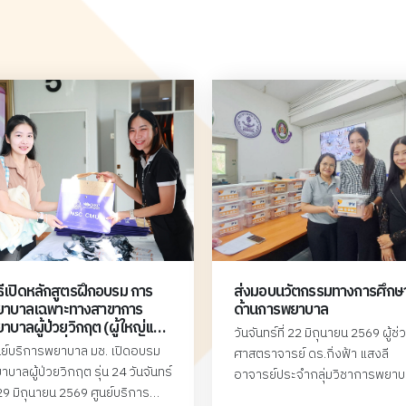
ต้องมีความรู้ ทักษะ และความชำนาญในการดูแล
จัดการรายกรณี ในสตรีระยะก่อนตั้งครรภ์ ระยะตั้ง
ครรภ์ ระยะคลอด ระยะหลังคลอดทารกแรกเกิด ใน
ภาวะปกติ ภาวะเสี่ยง และภาวะฉุกเฉิน โดยสามารถ
ประเมิน ค้นหา เฝ้าระวัง ให้การดูแล และพัฒนา
แนวทาง/มาตรฐานการดูแล เพื่อป้องกันหรือลดความ
เสี่ยงต่อการเกิดภาวะแทรกซ้อนที่รุนแรงมากขึ้น
คณะพยาบาลศาสตร์ มหาวิทยาลัยเชียงใหม่ จึงจัดทำ
หลักสูตรการพยาบาลเฉพาะทาง สาขาการผดุงครรภ์
เพื่อการพัฒนาสมรรถนะของผู้ประกอบวิชาชีพการ
พยาบาลและการผดุงครรภ์ที่ปฏิบัติการดูแลสตรีในระยะ
ก่อนตั้งครรภ์ ระยะตั้งครรภ์ ระยะคลอด และระยะหลังค
ธีเปิดหลักสูตรฝึกอบรม การ
ส่งมอบนวัตกรรมทางการศึกษ
ลอด ทารกแรกเกิด และครอบครัว ในหน่วยงานปฐมภูมิ
ยาบาลเฉพาะทางสาขาการ
ด้านการพยาบาล
ทุติยภูมิ และตติยภูมิ ให้มีความรู้ความชำนาญเป็นไปตาม
าบาลผู้ป่วยวิกฤต (ผู้ใหญ่และ
วันจันทร์ที่ 22 มิถุนายน 2569 ผู้ช่
เกณฑ์มาตรฐาน โดยเน้นบทบาทอิสระของผดุงครรภ์
สูงอายุ) รุ่นที่ 24
นย์บริการพยาบาล มช. เปิดอบรม
ศาสตราจารย์ ดร.กิ่งฟ้า แสงลี
เพื่อความปลอดภัย และตอบสนองความต้องการในการ
าบาลผู้ป่วยวิกฤต รุ่น 24 วันจันทร์
อาจารย์ประจำกลุ่มวิชาการพยา
ดูแลสุขภาพของมารดา ทารก ที่มีความหลากหลายและ
่ 29 มิถุนายน 2569 ศูนย์บริการ
สูติศาสตร์และนรีเวชวิทยา คณะ