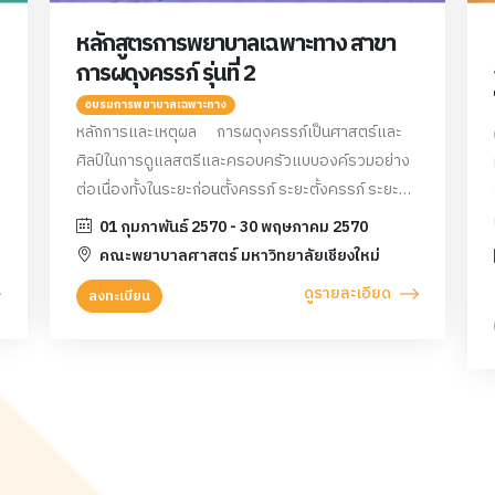
หลักสูตรการพยาบาลเฉพาะทาง สาขา
การผดุงครรภ์ รุ่นที่ 2
อบรมการพยาบาลเฉพาะทาง
หลักการและเหตุผล การผดุงครรภ์เป็นศาสตร์และ
ศิลป์ในการดูแลสตรีและครอบครัวแบบองค์รวมอย่าง
ต่อเนื่องทั้งในระยะก่อนตั้งครรภ์ ระยะตั้งครรภ์ ระยะ
คลอด ระยะหลังคลอดและทารกแรกเกิด ในภาวะปกติ
01 กุมภาพันธ์ 2570 - 30 พฤษภาคม 2570
ภาวะเสี่ยง และภาวะฉุกเฉิน ให้มีสุขภาพดี มีความผาสุก
คณะพยาบาลศาสตร์ มหาวิทยาลัยเชียงใหม่
โดยบูรณาการศาสตร์ทางการผดุงครรภ์ ศาสตร์อื่น ๆ
ดูรายละเอียด
ลงทะเบียน
ที่เกี่ยวข้อง การใช้หลักฐานเชิงประจักษ์ ภูมิปัญญาท้อง
ถิ่น และความหลากหลายทางวัฒนธรรมมาใช้ในการดูแล
เป้าหมายสำคัญของการดูแลสุขภาพมารดาคือ การส่ง
เสริมความสามารถในการดูแลตนเองของมารดาเพื่อ
คงไว้ซึ่งความสมบูรณ์ของสุขภาพมารดาและทารก
รวมทั้งความสมดุลของครอบครัวและความสามารถใน
การเลี้ยงดูบุตรของบิดามารดา พยาบาลผดุงครรภ์จึง