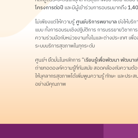
หลักสูตรดังกล่าวจัดอบรมระหว่าง
แม
โครงการต่อปี
และมีผู้เข้าร่วมการอบรมมากถึง
1,40
สัมภาษณ์ วันที่ 3 ธันวาคม 2569 สอบสัมภาษณ์ วันที่ 9
วันที่ 3 สิงหาคม - 22 พฤศจิกายน
สม
ธันวาคม 2569 (ทาง Zoom Meeting) ประกาศรายชื่อผู้
2569 โดยมีวัตถุประสงค์ เพิ่มพูน
ทั
ไม่เพียงแต่ให้ความรู้
ศูนย์บริการพยาบาล
ยังให้บริ
ผ่านการคัดเลือก วันที่ 15 ธันวาคม 2569 รายงาน
ความรู้เฉพาะทาง: ติดอาวุธทาง
กา
แบบ ทั้งการอบรมเชิงปฏิบัติการ การบรรยายวิชากา
ตัว ทางโทรศัพท์ เบอร์ 053-936074 ระหว่างวันที่ 16 -
ความคิดและกลยุทธ์การบริหาร
เค
ความร่วมมือกับหน่วยงานทั้งในและต่างประเทศ เพ
25 ธันวาคม 2569 ชำระค่าลงทะเบียน 55,000 บาท
จัดการให้แก่พยาบาลระดับหัวหน้า
th
ระบบบริการสุขภาพในทุกระดับ
ระหว่างวันที่ 16 ธันวาคม 2569 - 7 มกราคม 2570 ค่า
งาน พัฒนาคุณภาพองค์กร: มุ่งเน้น
ลงทะเบียน ค่าลงทะเบียน คนละ 55,000 บาท (ห้าหมื่นห้า
การนำความรู้ไปปรับปรุงและพัฒนา
ศูนย์ฯ ยึดมั่นในหลักการ
“เรียนรู้เพื่อพัฒนา พัฒนาเ
คุณภาพระบบงานบริการสุขภาพใน
พันบาทถ้วน) เอกสารประกอบการสมัคร ใบสมัครลง
ถ่ายทอดองค์ความรู้ที่ทันสมัย สอดคล้องกับความต้อ
หน่วยงานจริง ขับเคลื่อนมาตรฐาน:
ทะเบียนและสำเนาหลักฐานการโอนเงิน ค่าสมัครจำนวน
ให้บุคลากรสุขภาพได้เพิ่มพูนความรู้ ทักษะ และประสบ
สร้างผู้นำการพยาบาลที่สามารถยก
500 บาท สำเนาใบอนุญาตประกอบวิชาชีพการพยาบาล
อย่างมีคุณภาพ
ระดับองค์กรให้มีมาตรฐานและ
และผดุงครรภ์ หนังสืออนุมัติให้ลาศึกษาต่อจากผู้บังคับ
ปลอดภัยระดับสากล "Lifelong
บัญชา โปรดส่งเอกสารประกอบการสมัครพร้อมกับ
learning is the vital role for
ชำระค่าสมัคร 500 บาท ตามวันเวลาที่กำหนด โดยชำระ
nurses"
ค่าสมัครผ่านบัญชีออมทรัพย์ธนาคารไทยพาณิชย์สาขา
คณะแพทยศาสตร์ มหาวิทยาลัยเชียงใหม่ชื่อบัญชี “ศูนย์
บริการพยาบาล มหาวิทยาลัยเชียงใหม่” เลขที่บัญชี
566–4–12445-8 หมายเหตุ : ทั้งนี้การสมัครจะสมบูรณ์