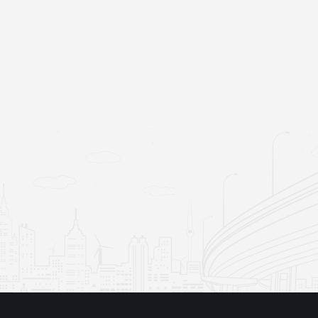
053-212629 สอบถามรายละเอียดเพิ่มเติม โทรศัพท์ :
053-936074, 053-949151, 081-9925828 โทรสาร :
053-212629 Email :
nsccmunews@gmail.com Facebook :
www.facebook.com/nsccmu