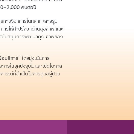
พยาบาลศาสตร์ เป็นผู้แทนรับมอ
่นยำ: ใช้เทคโนโลยีล้ำ
0–2,000 คนต่อปี
สมัคร ปิดรับสมัคร วันที่ 13 พฤศจิกายน 2569 ประกาศ
คณะพยาบาลศาสตร์ มหาวิทยาลัย
ัย(Bedside Monitoring) ตัดสินใจ
ราชภัฏพิบูลสงคราม การส่งมอบใ
รายชื่อผู้มีสิทธิ์สอบสัมภาษณ์ วันที่ 18 พฤศจิกายน
นเวลา ใส่ใจ: ผสานวิทยาศาสตร์
การทางวิชาการในหลากหลายรูป
ครั้งนี้สะท้อนถึงความร่วมมือทาง
2569 สอบสัมภาษณ์ วันที่ 23 พฤศจิกายน 2569 (ทาง
รแพทย์เข้ากับความเอื้ออาทร
วิชาการระหว่างสถาบัน อันจะนำไปส
ร การให้คำปรึกษาด้านสุขภาพ และ
Zoom Meeting) ประกาศรายชื่อผู้ผ่านการคัดเลือก วัน
ารพผู้ป่วย "Lifelong learning is
การยกระดับคุณภาพการผลิต
ื่อสนับสนุนการพัฒนาคุณภาพของ
ที่ 24 พฤศจิกายน 2569 รายงานตัว ทางโทรศัพท์ เบอร์
e vital role for nurses"
บัณฑิตพยาบาล และเสริมสร้าง
053-936074 ระหว่างวันที่ 26 พฤศจิกายน - 4 ธันวาคม
ศักยภาพด้านการเรียนรู้ผ่าน
2569 ชำระค่าลงทะเบียน 55,000 บาท ระหว่างวันที่ 26
นวัตกรรมการจำลองสถานการณ
พื่อบริการ”
โดยมุ่งเน้นการ
พฤศจิกายน - 18 ธันวาคม 2569 ค่าลงทะเบียน ค่าลง
ทางการพยาบาลอย่างเป็นรูปธรร
งการในยุคปัจจุบัน และเปิดโอกาส
ทะเบียน คนละ 55,000 บาท (ห้าหมื่นห้าพันบาทถ้วน)
การณ์ที่จำเป็นในการดูแลผู้ป่วย
เอกสารประกอบการสมัคร ใบสมัครลงทะเบียนและ
สำเนาหลักฐานการโอนเงิน ค่าสมัครจำนวน 500 บาท
สำเนาใบอนุญาตประกอบวิชาชีพการพยาบาลและ
ผดุงครรภ์ หนังสืออนุมัติให้ลาศึกษาต่อจากผู้บังคับ
บัญชา โปรดส่งเอกสารประกอบการสมัครพร้อมกับ
ชำระค่าสมัคร 500 บาท ตามวันเวลาที่กำหนด โดยชำระ
ค่าสมัครผ่านบัญชีออมทรัพย์ธนาคารไทยพาณิชย์สาขา
คณะแพทยศาสตร์ มหาวิทยาลัยเชียงใหม่ชื่อบัญชี “ศูนย์