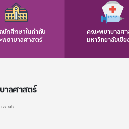
บริการพยาบาล มหาวิทยาลัยเชียงใหม่” เลขที่บัญชี
566–4–12445-8 หมายเหตุ : ทั้งนี้การสมัครจะสมบูรณ์
เมื่อท่านแนบเอกสารหนังสืออนุมัติให้ลาศึกษาต่อจากผู้
บังคับบัญชาเรียบร้อยแล้ว สามารถส่งเอกสารเพิ่มเติม
กนักศึกษาในกำกับ
คณะพยาบาลศาส
มาได้ทาง E-mail nsccmunews@gmail.com ช่อง
ะพยาบาลศาสตร์
มหาวิทยาลัยเชียง
ทางการส่งเอกสารประกอบการสมัคร สมัครออนไลน์
ที่ www.cmu.to/nsc ทาง E-mail
nsccmunews@gmail.com ทาง Line ID : NSCCMUลง
ทะเบียน/เบอร์ 081-9925828 ทางไปรษณีย์ ถึง ศูนย์
บริการพยาบาล คณะพยาบาลศาสตร์ มหาวิทยาลัย
เชียงใหม่ 110/406 ถนนอินทวโรรส ตำบลสุเทพ อำเภอ
บาลศาสตร์
เมือง จังหวัดเชียงใหม่ 50200 ทางโทรสาร หมายเลข
053-212629 สอบถามรายละเอียดเพิ่มเติม โทรศัพท์ :
053-936074, 053-949151, 081-9925828 โทรสาร :
niversity
053-212629 Email :
nsccmunews@gmail.com Facebook :
www.facebook.com/nsccmu