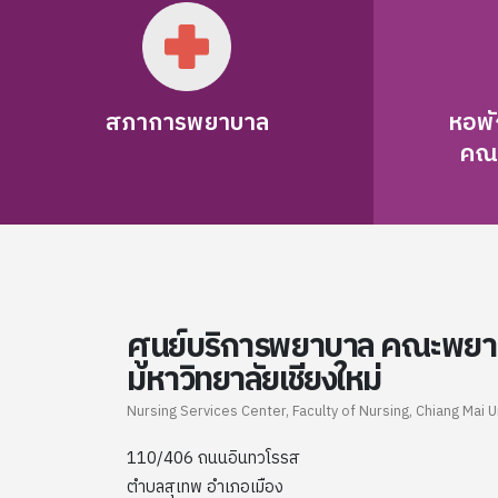
เมื่อท่านแนบเอกสารหนังสืออนุมัติให้ลาศึกษาต่อจากผู้
บังคับบัญชาเรียบร้อยแล้ว สามารถส่งเอกสารเพิ่มเติม
มาได้ทาง E-mail nsccmunews@gmail.com ช่อง
ทางการส่งเอกสารประกอบการสมัคร สมัครออนไลน์
สภาการพยาบาล
หอพั
ที่ www.cmu.to/nsc ทาง E-mail
คณ
nsccmunews@gmail.com ทาง Line ID : NSCCMUลง
ทะเบียน/เบอร์ 081-9925828 ทางไปรษณีย์ ถึง ศูนย์
บริการพยาบาล คณะพยาบาลศาสตร์ มหาวิทยาลัย
เชียงใหม่ 110/406 ถนนอินทวโรรส ตำบลสุเทพ อำเภอ
เมือง จังหวัดเชียงใหม่ 50200 ทางโทรสาร หมายเลข
053-212629 สอบถามรายละเอียดเพิ่มเติม โทรศัพท์ :
ศูนย์บริการพยาบาล
คณะพยา
053-936074, 053-949151, 081-9925828 โทรสาร :
053-212629 Email :
มหาวิทยาลัยเชียงใหม่
nsccmunews@gmail.com Facebook :
Nursing Services Center, Faculty of Nursing, Chiang Mai U
www.facebook.com/nsccmu
110/406 ถนนอินทวโรรส
ตำบลสุเทพ อำเภอเมือง